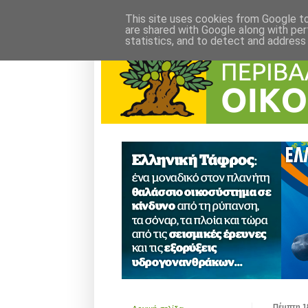
This site uses cookies from Google to 
are shared with Google along with per
statistics, and to detect and address
Πέμπτη 1