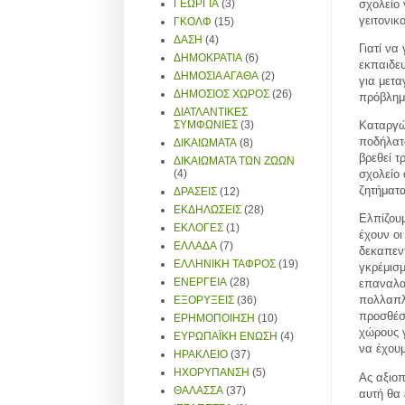
σχολείο 
ΓΕΩΡΓΙΑ
(3)
γειτονικ
ΓΚΟΛΦ
(15)
ΔΑΣΗ
(4)
Γιατί να
ΔΗΜΟΚΡΑΤΙΑ
(6)
εκπαιδευ
ΔΗΜΟΣΙΑ ΑΓΑΘΑ
(2)
για μετα
ΔΗΜΟΣΙΟΣ ΧΩΡΟΣ
(26)
πρόβλημ
ΔΙΑΤΛΑΝΤΙΚΕΣ
ΣΥΜΦΩΝΙΕΣ
(3)
Καταργών
ποδήλατ
ΔΙΚΑΙΩΜΑΤΑ
(8)
βρεθεί 
ΔΙΚΑΙΩΜΑΤΑ ΤΩΝ ΖΩΩΝ
(4)
σχολείο
ζητήματα
ΔΡΑΣΕΙΣ
(12)
ΕΚΔΗΛΩΣΕΙΣ
(28)
Ελπίζου
ΕΚΛΟΓΕΣ
(1)
έχουν οι
ΕΛΛΑΔΑ
(7)
δεκαπεντ
ΕΛΛΗΝΙΚΗ ΤΑΦΡΟΣ
(19)
γκρέμισμ
ΕΝΕΡΓΕΙΑ
(28)
επαναλαμ
πολλαπλα
ΕΞΟΡΥΞΕΙΣ
(36)
προσθέσο
ΕΡΗΜΟΠΟΙΗΣΗ
(10)
χώρους γ
ΕΥΡΩΠΑΪΚΗ ΕΝΩΣΗ
(4)
να έχουμ
ΗΡΑΚΛΕΙΟ
(37)
ΗΧΟΡΥΠΑΝΣΗ
(5)
Ας αξιοπ
ΘΑΛΑΣΣΑ
(37)
αυτή θα 