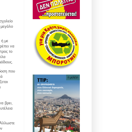
σχολείο
η μεγάλο
 ή με
ρέπει να
προς το
λλα
μόδιους.
δοση που
ιά
ζεται
ι
α βρει,
υτέλεια
 Άλλωστε
ον