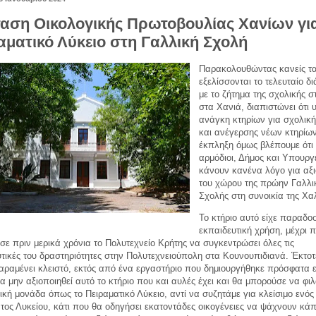
αση Οικολογικής Πρωτοβουλίας Χανίων γι
αματικό Λύκειο στη Γαλλική Σχολή
Παρακολουθώντας κανείς τ
εξελίσσονται το τελευταίο δ
με το ζήτημα της σχολικής σ
στα Χανιά, διαπιστώνει ότι 
ανάγκη κτηρίων για σχολική
και ανέγερσης νέων κτηρίω
έκπληξη όμως βλέπουμε ότι 
αρμόδιοι, Δήμος και Υπουργ
κάνουν κανένα λόγο για αξ
του χώρου της πρώην Γαλλι
Σχολής στη συνοικία της Χα
Το κτήριο αυτό είχε παραδο
εκπαιδευτική χρήση, μέχρι 
ε πριν μερικά χρόνια το Πολυτεχνείο Κρήτης να συγκεντρώσει όλες τις
τικές του δραστηριότητες στην Πολυτεχνειούπολη στα Κουνουπιδιανά. Έκτοτ
αραμένει κλειστό, εκτός από ένα εργαστήριο που δημιουργήθηκε πρόσφατα εκ
α μην αξιοποιηθεί αυτό το κτήριο που και αυλές έχει και θα μπορούσε να φι
ική μονάδα όπως το Πειραματικό Λύκειο, αντί να συζητάμε για κλείσιμο ενός
ος Λυκείου, κάτι που θα οδηγήσει εκατοντάδες οικογένειες να ψάχνουν κά