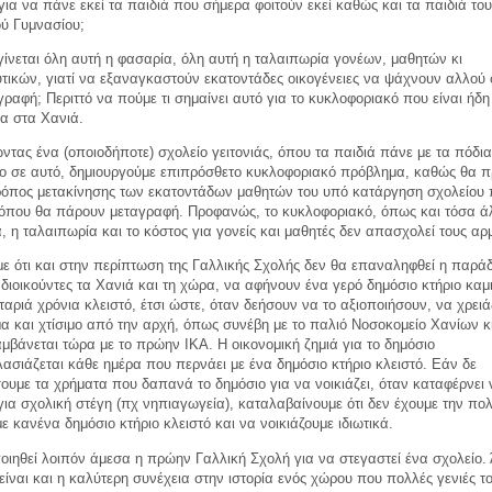
για να πάνε εκεί τα παιδιά που σήμερα φοιτούν εκεί καθώς και τα παιδιά του
ού Γυμνασίου;
 γίνεται όλη αυτή η φασαρία, όλη αυτή η ταλαιπωρία γονέων, μαθητών κι
τικών, γιατί να εξαναγκαστούν εκατοντάδες οικογένειες να ψάχνουν αλλού 
γραφή; Περιττό να πούμε τι σημαίνει αυτό για το κυκλοφοριακό που είναι ήδ
α στα Χανιά.
τας ένα (οποιοδήποτε) σχολείο γειτονιάς, όπου τα παιδιά πάνε με τα πόδια
ο σε αυτό, δημιουργούμε επιπρόσθετο κυκλοφοριακό πρόβλημα, καθώς θα π
τρόπος μετακίνησης των εκατοντάδων μαθητών του υπό κατάργηση σχολείου 
 όπου θα πάρουν μεταγραφή. Προφανώς, το κυκλοφοριακό, όπως και τόσα ά
, η ταλαιπωρία και το κόστος για γονείς και μαθητές δεν απασχολεί τους αρ
με ότι και στην περίπτωση της Γαλλικής Σχολής δεν θα επαναληφθεί η παρά
 διοικούντες τα Χανιά και τη χώρα, να αφήνουν ένα γερό δημόσιο κτήριο καμ
αριά χρόνια κλειστό, έτσι ώστε, όταν δεήσουν να το αξιοποιήσουν, να χρειά
α και χτίσιμο από την αρχή, όπως συνέβη με το παλιό Νοσοκομείο Χανίων κ
βάνεται τώρα με το πρώην ΙΚΑ. Η οικονομική ζημιά για το δημόσιο
σιάζεται κάθε ημέρα που περνάει με ένα δημόσιο κτήριο κλειστό. Εάν δε
υμε τα χρήματα που δαπανά το δημόσιο για να νοικιάζει, όταν καταφέρνει ν
ια σχολική στέγη (πχ νηπιαγωγεία), καταλαβαίνουμε ότι δεν έχουμε την πολ
ε κανένα δημόσιο κτήριο κλειστό και να νοικιάζουμε ιδιωτικά.
οιηθεί λοιπόν άμεσα η πρώην Γαλλική Σχολή για να στεγαστεί ένα σχολείο.
είναι και η καλύτερη συνέχεια στην ιστορία ενός χώρου που πολλές γενιές τ