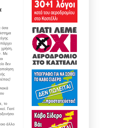
α
α όσα
ιάστημα
τέγης
υπάρχει
 χρήση,
ν. Με
οι
είο δεν
ιοποίηση
κής
λέπας!
σιακά
που
ε, το
εί. Γιατί
λοξενήσει
ποιο άλλο