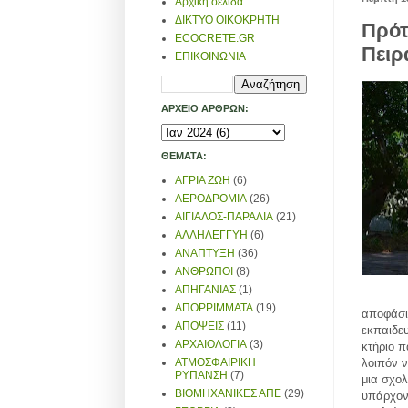
Αρχική σελίδα
ΔΙΚΤΥΟ ΟΙΚΟΚΡΗΤΗ
Πρότ
ECOCRETE.GR
Πειρ
ΕΠΙΚΟΙΝΩΝΙΑ
ΑΡΧΕΙΟ ΑΡΘΡΩΝ:
ΘΕΜΑΤΑ:
ΑΓΡΙΑ ΖΩΗ
(6)
ΑΕΡΟΔΡΟΜΙΑ
(26)
ΑΙΓΙΑΛΟΣ-ΠΑΡΑΛΙΑ
(21)
ΑΛΛΗΛΕΓΓΥΗ
(6)
ΑΝΑΠΤΥΞΗ
(36)
ΑΝΘΡΩΠΟΙ
(8)
ΑΠΗΓΑΝΙΑΣ
(1)
ΑΠΟΡΡΙΜΜΑΤΑ
(19)
αποφάσισ
ΑΠΟΨΕΙΣ
(11)
εκπαιδευ
ΑΡΧΑΙΟΛΟΓΙΑ
(3)
κτήριο π
λοιπόν ν
ΑΤΜΟΣΦΑΙΡΙΚΗ
ΡΥΠΑΝΣΗ
(7)
μια σχολ
ΒΙΟΜΗΧΑΝΙΚΕΣ ΑΠΕ
(29)
υπάρχοντ