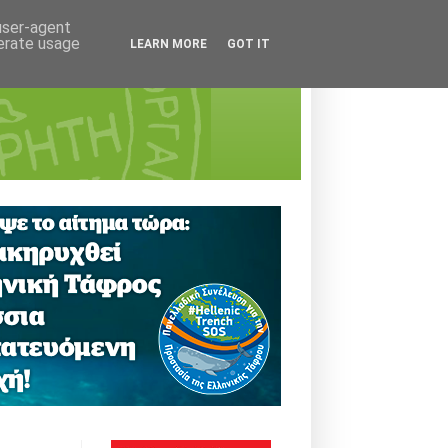
 user-agent
nerate usage
LEARN MORE
GOT IT