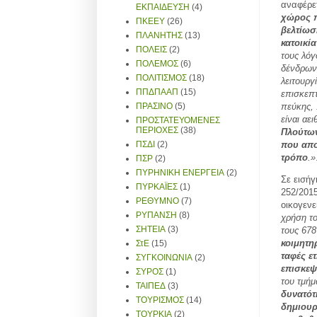
αναφέρε
ΕΚΠΑΙΔΕΥΣΗ
(4)
χώρος 
ΠΚΕΕΥ
(26)
βελτίωσ
ΠΛΑΝΗΤΗΣ
(13)
κατοικί
ΠΟΛΕΙΣ
(2)
τους λόγ
ΠΟΛΕΜΟΣ
(6)
δένδρων,
ΠΟΛΙΤΙΣΜΟΣ
(18)
λειτουργ
ΠΠΔΠΑΑΠ
(15)
επισκεπ
πεύκης,
ΠΡΑΣΙΝΟ
(5)
είναι αε
ΠΡΟΣΤΑΤΕΥΟΜΕΝΕΣ
ΠΕΡΙΟΧΕΣ
(38)
Πλούτων
που απο
ΠΣΔΙ
(2)
τρόπο
.»
ΠΣΡ
(2)
ΠΥΡΗΝΙΚΗ ΕΝΕΡΓΕΙΑ
(2)
Σε εισή
ΠΥΡΚΑΪΕΣ
(1)
252/201
ΡΕΘΥΜΝΟ
(7)
οικογενε
ΡΥΠΑΝΣΗ
(8)
χρήση το
ΣΗΤΕΙΑ
(3)
τους 67
κοιμητηρ
ΣτΕ
(15)
ταφές ε
ΣΥΓΚΟΙΝΩΝΙΑ
(2)
επισκεψ
ΣΥΡΟΣ
(1)
του τμήμ
ΤΑΙΠΕΔ
(3)
δυνατότ
ΤΟΥΡΙΣΜΟΣ
(14)
δημιουρ
ΤΟΥΡΚΙΑ
(2)