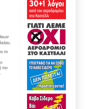
ίκων
λείου.
ου το
ην
 την
.