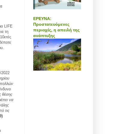
ια
ΕΡΕΥΝΑ:
Προστατευόμενες
μα LIFE
περιοχές, η απειλή της
ια τη
ανάπτυξης
10ετές
δέποτε
ου.
/2022
τηρίου
η πολλών
ίνδυνο
ς θέσης
ρέπει να
γάλης
πό τις
9)
α