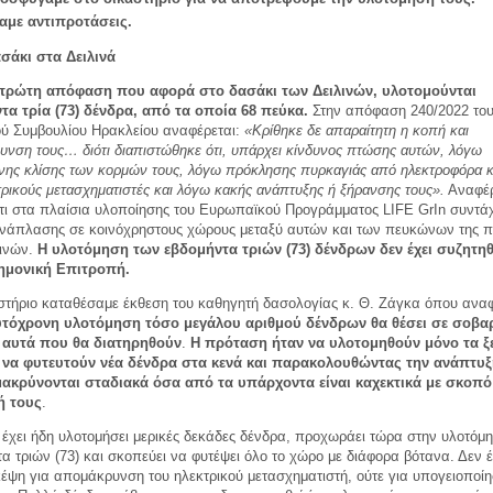
χαμε αντιπροτάσεις.
ασάκι στα Δειλινά
πρώτη απόφαση που αφορά στο δασάκι των Δειλινών, υλοτομούνται
τα τρία (73) δένδρα, από τα οποία 68 πεύκα.
Στην απόφαση 240/2022 το
ού Συμβουλίου Ηρακλείου αναφέρεται:
«Κρίθηκε δε απαραίτητη η κοπή και
νση τους… διότι διαπιστώθηκε ότι, υπάρχει κίνδυνος πτώσης αυτών, λόγω
υνης κλίσης των κορμών τους, λόγω πρόκλησης πυρκαγιάς από ηλεκτροφόρα 
τρικούς μετασχηματιστές και λόγω κακής ανάπτυξης ή ξήρανσης τους».
Αναφέρ
ότι στα πλαίσια υλοποίησης του Ευρωπαϊκού Προγράμματος LIFE GrIn συντά
ανάπλασης σε κοινόχρηστους χώρους μεταξύ αυτών και των πευκώνων της π
λινών.
Η υλοτόμηση των
εβδομήντα τριών (73) δένδρων δεν έχει συζητηθ
ημονική Επιτροπή.
αστήριο καταθέσαμε έκθεση του καθηγητή δασολογίας κ. Θ. Ζάγκα όπου αναφ
υτόχρονη υλοτόμηση τόσο μεγάλου αριθμού δένδρων θα θέσει σε σοβα
 αυτά που θα διατηρηθούν
.
Η πρόταση ήταν να υλοτομηθούν μόνο τα ξ
 να φυτευτούν νέα δένδρα στα κενά και παρακολουθώντας την ανάπτυξ
ακρύνονται σταδιακά όσα από τα υπάρχοντα είναι καχεκτικά με σκοπό
ή τους
.
έχει ήδη υλοτομήσει μερικές δεκάδες δένδρα, προχωράει τώρα στην υλοτόμ
α τριών (73) και σκοπεύει να φυτέψει όλο το χώρο με διάφορα βότανα. Δεν έ
έψη για απομάκρυνση του ηλεκτρικού μετασχηματιστή, ούτε για υπογειοποί