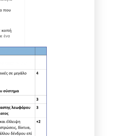
ρα που
α κοπή
με ένα