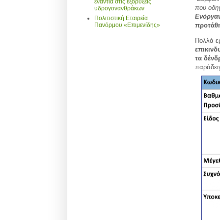
ενάντια στις εξορύξεις
που οδηγ
υδρογονανθράκων
Ενόργα
Πολιτιστική Εταιρεία
προτάθη
Πανόρμου «Επιμενίδης»
Πολλά ερ
επικινδ
τα δένδ
παράδει