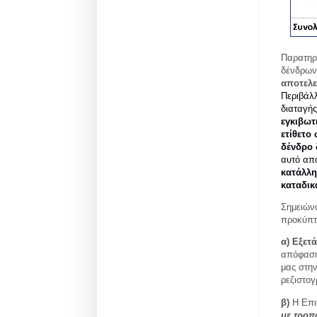
Παρατηρο
δένδρων
αποτελε
Περιβάλ
διαταγής
εγκιβωτ
ετίθετο
δένδρο 
αυτό απο
κατάλλη
καταδικ
Σημειώνο
προκύπτ
α) Εξετ
απόφαση
μας στη
ρεζιστο
β)
Η Επι
με τροπ