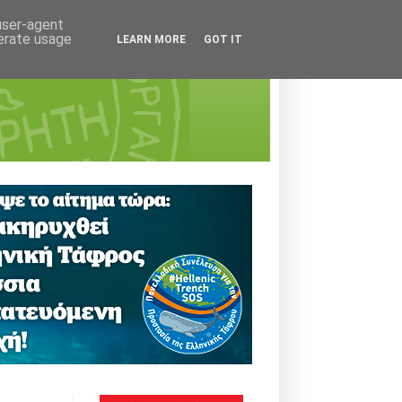
 user-agent
nerate usage
LEARN MORE
GOT IT