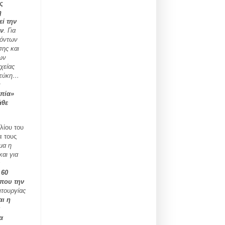
ς
η
ί την
ών
. Για
χόντων
σης και
ων
χείας
πεύκη…
ς
οπία»
άθε
λίου του
α τους
μα η
αι για
 60
ίπου την
ιτουργίας
αι η
α