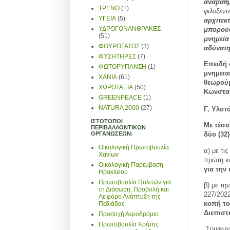
αναβαθμ
ΤΡΕΝΟ
(1)
φιλοξενο
ΥΓΕΙΑ
(5)
αρχιτεκ
ΥΔΡΟΓΟΝΑΝΘΡΑΚΕΣ
μπορούσ
(51)
μνημεία
ΦΟΥΡΟΓΑΤΟΣ
(3)
αδύνατη
ΦΥΣΗΤΗΡΕΣ
(7)
Επειδή 
ΦΩΤΟΡΥΠΑΝΣΗ
(1)
μνημεια
ΧΑΝΙΑ
(61)
θεωρούμ
ΧΩΡΟΤΑΞΙΑ
(50)
Κωνσταν
GREENPEACE
(1)
NATURA 2000
(27)
Γ. Υλοτ
ΙΣΤΟΤΟΠΟΙ
Με τέσσ
ΠΕΡΙΒΑΛΛΟΝΤΙΚΩΝ
ΟΡΓΑΝΩΣΕΩΝ:
δύο (32
Οικολογική Πρωτοβουλία
α) με τι
Χανίων
πρώτη κα
Οικολογική Παρέμβαση
για την
Ηρακλείου
Πρωτοβουλία Πολιτών για
β)
με τη
τη Διάσωση, Προβολή και
227/202
Αειφόρο Ανάπτυξη της
κοπή το
Πεδιάδας
Διεπιστ
Προσοχή Αεροδρόμιο
Πρωτοβουλία Κρήτης
Σύμφωνα