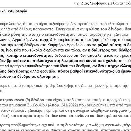
ύμε λοιπόν, ότι τα κριτήρια ταξινόμησης δεν προκύπτουν από ελαττώματα
 αλλά από άλλους παράγοντες. Συγκεκριμένα
αν η κλίση του δένδρου δεν
ί από μόνη της στοιχείο επικινδυνότητας
, όπως παραδέχθηκε η Δ/ντρια
λοντος, Αγροτικής Ανάπτυξης & Εμπορίου κατά τη συζήτηση έκδοσης προσω
 για την κοπή δένδρων στο Κοιμητήριο Ηρακλείου, αν
το ριζικό σύστημα δ
ισμένο
, κάτι που εύκολα διορθώνεται και τώρα, αν
η διάμετρος του δένδρ
 ως
κριτήριο επικινδυνότητας
δεδομένου ότι
δεν αποτελεί τέτοιο κριτήριο,
δεν βρισκόταν σε πολυσύχναστη λεωφόρο και κοντά σε σχολείο
που ούτ
τελεί κριτήριο επικινδυνότητας του ίδιου του δένδρου,
αν δεν υπήρχε έλλει
λης διαχείρισης
αλλά φροντίδα,
πόσοι βαθμοί επικινδυνότητας θα έμενα
άσουν το δένδρο σε υλοτόμηση;
υμε ότι από το πρακτικό της 3ης Σύσκεψης της Διεπιστημονικής Επιτροπής
ει:
άστηκαν εννέα (9) δένδρα
που είχαν καταδικαστεί σε κοπή με προηγούμενη
 του Δημοτικού Συμβουλίου (Αποφ. 241/2022) που ακυρώθηκε μετά από πρ
ν Αποκεντρωμένη Διοίκηση Κρήτης και
στη συνέχεια ελέχθηκαν ενόργανα
(
γράφο)
και αποφασίστηκε ότι δεν είναι επικίνδυνα και δεν πρέπει να κο
τροπή προβληματίστηκε σχετικά με τη δυνατότητα για
«λήψη σχετικών μέτ
οποίηση κυκλοφοριακών ρυθμίσεων, σωστή σήμανση, κατάργηση θέσε