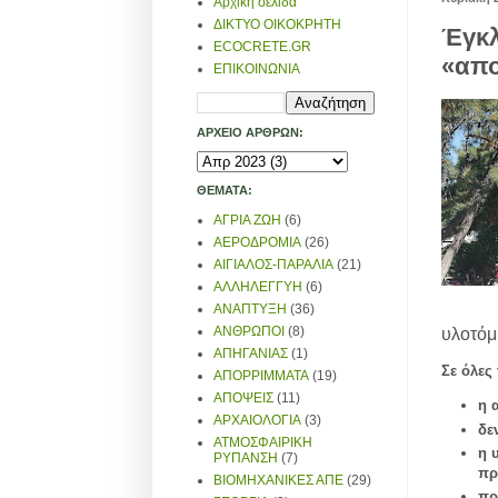
Αρχική σελίδα
ΔΙΚΤΥΟ ΟΙΚΟΚΡΗΤΗ
Έγκλ
ECOCRETE.GR
«απο
ΕΠΙΚΟΙΝΩΝΙΑ
ΑΡΧΕΙΟ ΑΡΘΡΩΝ:
ΘΕΜΑΤΑ:
ΑΓΡΙΑ ΖΩΗ
(6)
ΑΕΡΟΔΡΟΜΙΑ
(26)
ΑΙΓΙΑΛΟΣ-ΠΑΡΑΛΙΑ
(21)
ΑΛΛΗΛΕΓΓΥΗ
(6)
ΑΝΑΠΤΥΞΗ
(36)
ΑΝΘΡΩΠΟΙ
(8)
υλοτόμ
ΑΠΗΓΑΝΙΑΣ
(1)
Σε όλες
ΑΠΟΡΡΙΜΜΑΤΑ
(19)
ΑΠΟΨΕΙΣ
(11)
η 
ΑΡΧΑΙΟΛΟΓΙΑ
(3)
δε
ΑΤΜΟΣΦΑΙΡΙΚΗ
η 
ΡΥΠΑΝΣΗ
(7)
πρ
ΒΙΟΜΗΧΑΝΙΚΕΣ ΑΠΕ
(29)
πρ