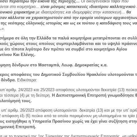
ίσει περαιτέρω την εικόνα της περιοχής…
Οι οικογενειακοί τάφοι που
ύνται στο κοιμητήριο…
είναι μόνιμες κατασκευές ιδιαιτέρου καλλιτεχνικού 
τονικού χαρακτήρα
με ιδιαιτερότητες και ιδιομορφίες στην κατασκευή…
θα
αν κάλλιστα να χαρακτηριστούν από την εφορία νεότερων αρχαιοτήτω
 της νεότερης ελληνικής ιστορίας και ως εκ τούτου η κατεδάφιση τους να
.
».
σήμερα σε όλη την Ελλάδα τα παλιά κοιμητήρια μετατρέπονται σε συλ
κούς χώρους στους οποίους συμπεριλαμβάνεται και το υψηλό πράσινο
ε ότι τίποτα λιγότερο δεν πρέπει να συμβεί στο κοιμητήριο Αγίου
τίνου Και Ελένης.
όμηση δένδρων στο Μασταμπά, Λεωφ. Δημοκρατίας κ.α.
ερεις αποφάσεις του Δημοτικού Συμβουλίου Ηρακλείου υλοτομούνται τ
) δένδρα.
Ειδικότερα:
ς υπ΄αριθμ. 24/2023 και 25/2023 αποφάσεις υλοτομούνται δεκατρία (13) πεύκα
ι τέσσερα (4) με τη δεύτερη.
Η Διεπιστημονική Επιτροπή γνωμοδότησε θ
 υλοτόμησή τους.
ν
υπ' αριθμ. 26/2023
απόφαση
υλοτομούνται
δεκατρία (13)
και με την υπ' αρι
2 απόφαση
έξι (6) πεύκα από τα οποία παραμένουν μη υλοτομημένα τα τρία (
υς εισηγήθηκε η Υπηρεσία Πρασίνου χωρίς να έχει γίνει συζήτηση στη
ημονική Επιτροπή.
 με το πρακτικό της 1ης Σύσκεψης της Διεπιστημονικής Επιτροπής,
«η μεθο