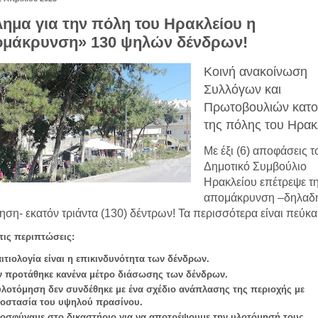
ημα για την πόλη του Ηρακλείου η
μάκρυνση» 130 ψηλών δένδρων!
Κοινή ανακοίνωση
Συλλόγων και
Πρωτοβουλιών κατο
της πόλης του Ηρακ
Με έξι (6) αποφάσεις τ
Δημοτικό Συμβούλιο
Ηρακλείου επέτρεψε τ
απομάκρυνση –δηλαδή
ηση- εκατόν τριάντα (130) δέντρων! Τα περισσότερα είναι πεύκα
 τις περιπτώσεις:
αιτιολογία είναι η επικινδυνότητα των δένδρων.
ν προτάθηκε κανένα μέτρο διάσωσης των δένδρων.
υλοτόμηση δεν συνδέθηκε με ένα σχέδιο ανάπλασης της περιοχής με
οστασία του υψηλού πρασίνου.
οσφύγαμε στο δικαστήριο για να αποτρέψουμε την υλοτόμησή τους.