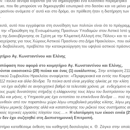
ν. Πολλά δένδρα κόβονται για να δημιουργηθεί ένα κλασσικό παραμετρικό
ιο, που θα μπορούσε να δημιουργηθεί εσωτερικά στο δασάκι και να μείνει μ
ρασίνου ανάμεσα σ’ αυτό και στο δρόμο, αν πρόθεση ήταν η διατήρηση των
.
υτά, αυτό που εγγράφεται στη συνείδηση των πολιτών είναι ότι το πρόγραμ
ια την «Προώθηση της Ενσωμάτωσης Πρασίνων Υποδομών στον Αστικό Ιστό γ
 της Διακυβέρνησης σε Σχέση με την Κλιματική Αλλαγή στις Πόλεις» και το «
ιαχείρισης για τους Χώρους Αστικού Πρασίνου στο Δήμο Ηρακλείου», που ου
σε διαβούλευση, προβλέπει την κατακρεούργηση του υψηλού αστικού πράσιν
ητήριο Αγ. Κωνσταντίνου και Ελένης
απόφαση που αφορά στο κοιμητήριο Αγ. Κωνσταντίνου και Ελένης,
ύνται εικοσιοκτώ (28) πεύκα και ένας (1) ευκάλυπτος.
Στην απόφαση 211
οτικού Συμβουλίου Ηρακλείου αναφέρεται:
«Περιφερειακά και εντός του Κοιμη
112 πεύκα και άλλα δένδρα. Τα πεύκα αυτά είναι μεγάλης ηλικίας με την κλίσ
 να έχει αυξηθεί σε ανησυχητικό βαθμό τα τελευταία χρόνια, με
ενδεχόμενο κ
υς χωρίς δυνατότητες στήριξης ή ελάφρυνσης τους λόγω του δυσπρόσιτου τη
ώ και μήνες, η Υπηρεσία μας έχει εντοπίσει τα επικίνδυνα δένδρα … πού π
υνθούν από τον παραπάνω χώρο λόγω υπερβολικά μεγάλης κλίσης, λόγω με
, λόγω μερικής ξήρανσης αλλά και καταπόνησης του ριζικού τους συστήματος α
ρούς τεχνικές εργασίες πλησίον τους….»
.
Η υλοτόμηση των
είκοσι εννέα (2
 δεν έχει συζητηθεί στη Διεπιστημονική Επιτροπή.
στήριο καταθέσαμε έκθεση του καθηγητή δασολογίας κ. Θ. Ζάγκα στην οποί