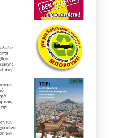
υ
καλώδια
εται
χθηκε
εριοχής
εί στη
έρεται
ρό
ερά
ή τους,
 την
ηση των
χει κάνει
ηση των