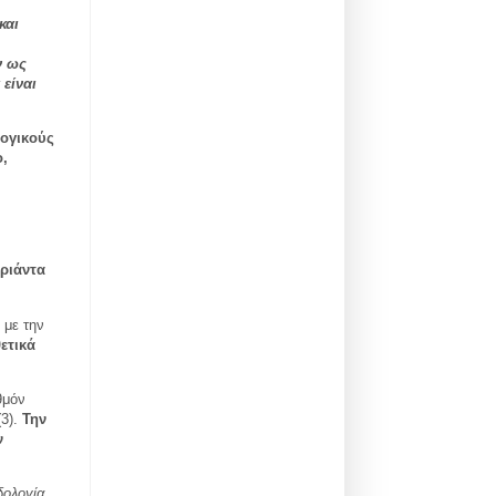
και
ν ως
 είναι
λογικούς
,
ριάντα
 με την
ετικά
θμόν
3).
Την
ν
δολογία