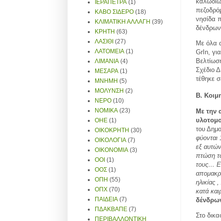
καλωδίω
ΙΕΡΑΠΕΤΡΑ
(1)
πεζοδρόμ
ΚΑΒΟ ΣΙΔΕΡΟ
(18)
νησίδα π
ΚΛΙΜΑΤΙΚΗ ΑΛΛΑΓΗ
(39)
δένδρων
ΚΡΗΤΗ
(63)
ΛΑΣΙΘΙ
(27)
Με όλα α
ΛΑΤΟΜΕΙΑ
(1)
GrIn
, γ
Βελτίωση
ΛΙΜΑΝΙΑ
(4)
Σχέδιο Δ
ΜΕΣΑΡΑ
(1)
τέθηκε 
ΜΝΗΜΗ
(5)
ΜΟΛΥΝΣΗ
(2)
Β. Κοιμ
ΝΕΡΟ
(10)
ΝΟΜΙΚΑ
(23)
Με την 
υλοτομο
ΟΗΕ
(1)
του Δημ
ΟΙΚΟΚΡΗΤΗ
(30)
φύονται 
ΟΙΚΟΛΟΓΙΑ
(7)
εξ αυτών
ΟΙΚΟΝΟΜΙΑ
(3)
πτώση το
ΟΟΙ
(1)
τους… Εδ
ΟΟΣ
(1)
απομακρ
ΟΠΗ
(55)
ηλικίας 
ΟΠΧ
(70)
κατά και
ΠΑΙΔΕΙΑ
(7)
δένδρων
ΠΔΑΚΒΑΠΕ
(7)
Στο δικα
ΠΕΡΙΒΑΛΛΟΝΤΙΚΗ