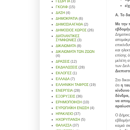
ΓΕΩΡΓΙΑ
(3)
εί
ΓΚΟΛΦ
(15)
ΔΑΣΗ
(4)
Α. Το δ
ΔΗΜΟΚΡΑΤΙΑ
(6)
Με την 
ΔΗΜΟΣΙΑ ΑΓΑΘΑ
(2)
εβδομήν
ΔΗΜΟΣΙΟΣ ΧΩΡΟΣ
(26)
Δημοτικ
ΔΙΑΤΛΑΝΤΙΚΕΣ
απομάκρυ
ΣΥΜΦΩΝΙΕΣ
(3)
επικίνδ
ΔΙΚΑΙΩΜΑΤΑ
(8)
και ηλεκ
ΔΙΚΑΙΩΜΑΤΑ ΤΩΝ ΖΩΩΝ
επίσης 
(4)
μελέτη 
ΔΡΑΣΕΙΣ
(12)
των Δει
ΕΚΔΗΛΩΣΕΙΣ
(28)
Διεπιστ
ΕΚΛΟΓΕΣ
(1)
ΕΛΛΑΔΑ
(7)
Στο δικ
ΕΛΛΗΝΙΚΗ ΤΑΦΡΟΣ
(19)
ότι
η τα
κίνδυνο
ΕΝΕΡΓΕΙΑ
(28)
δένδρα,
ΕΞΟΡΥΞΕΙΣ
(36)
να απομ
ΕΡΗΜΟΠΟΙΗΣΗ
(10)
αραίωσ
ΕΥΡΩΠΑΪΚΗ ΕΝΩΣΗ
(4)
ΗΡΑΚΛΕΙΟ
(37)
Ο Δήμος 
ΗΧΟΡΥΠΑΝΣΗ
(5)
εβδομήντ
ΘΑΛΑΣΣΑ
(37)
καμιά σκ