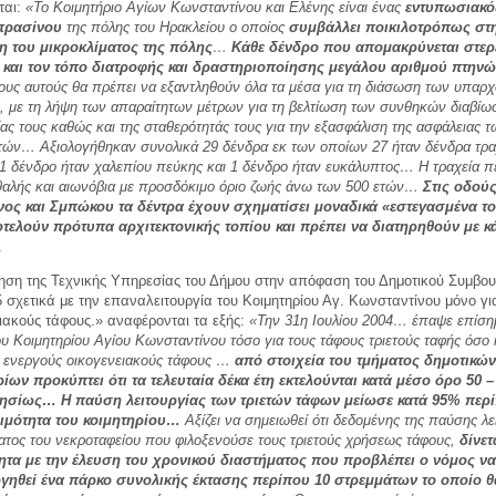
ται:
«
Το Κοιμητήριο Αγίων Κωνσταντίνου και Ελένης είναι ένας
εντυπωσιακό
πρασίνου
της πόλης του Ηρακλείου ο οποίος
συμβάλλει ποικιλοτρόπως στ
η του μικροκλίματος της πόλης
…
Κάθε δένδρο που απομακρύνεται στερε
α και τον τόπο διατροφής και δραστηριοποίησης μεγάλου αριθμού πτην
ους αυτούς θα πρέπει να εξαντληθούν όλα τα μέσα για τη διάσωση των υπαρ
 με τη λήψη των απαραίτητων μέτρων για τη βελτίωση των συνθηκών διαβίω
ίας τους καθώς και της σταθερότητάς τους για την εξασφάλιση της ασφάλειας τ
τών… Αξιολογήθηκαν συνολικά 29 δένδρα εκ των οποίων 27 ήταν δένδρα τρα
 1 δένδρο ήταν χαλεπίου πεύκης και 1 δένδρο ήταν ευκάλυπτος… Η τραχεία 
ιθαλής και αιωνόβια με προσδόκιμο όριο ζωής άνω των 500 ετών…
Στις οδού
ος και Σμπώκου τα δέντρα έχουν σχηματίσει μοναδικά «εστεγασμένα τ
τελούν πρότυπα αρχιτεκτονικής τοπίου και πρέπει να διατηρηθούν με κ
.
γηση της
Τεχνικής Υπηρεσίας του Δήμου
στην απόφαση του Δημοτικού Συμβου
5
σχετικά με την επαναλειτουργία του Κοιμητηρίου Αγ. Κωνσταντίνου μόνο γι
ιακούς τάφους.» αναφέρονται τα εξής:
«Την 31η Ιουλίου 2004… έπαψε επίση
υ Κοιμητηρίου Αγίου Κωνσταντίνου τόσο για τους τάφους τριετούς ταφής όσο κ
8 ενεργούς οικογενειακούς τάφους …
από στοιχεία του τμήματος δημοτικών
ίων προκύπτει ότι τα τελευταία δέκα έτη εκτελούνται κατά μέσο όρο 50 –
τησίως…
Η παύση λειτουργίας των τριετών τάφων μείωσε κατά 95% περ
ιμότητα του κοιμητηρίου…
Αξίζει να σημειωθεί ότι δεδομένης της παύσης λε
ατος του νεκροταφείου που φιλοξενούσε τους τριετούς χρήσεως τάφους,
δίνετ
ητα με την έλευση του χρονικού διαστήματος που προβλέπει ο νόμος να
γηθεί ένα πάρκο συνολικής έκτασης περίπου 10 στρεμμάτων το οποίο θ