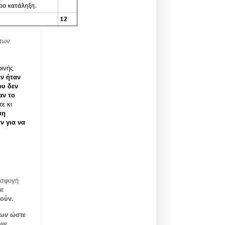
των
ρινής
εν ήταν
ου δεν
αν το
ε κι
ψη
ν για να
οσφυγή
με
πούν.
ρων ώστε
ων