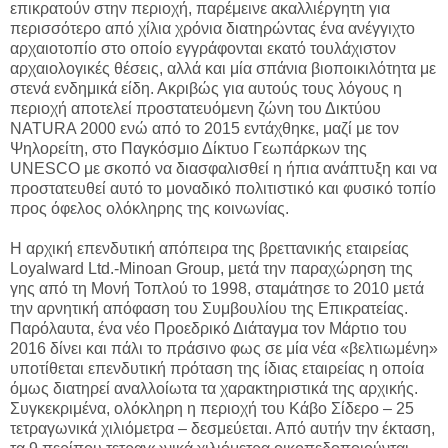
επικρατούν στην περιοχή, παρέμεινε ακαλλιέργητη για
περισσότερο από χίλια χρόνια διατηρώντας ένα ανέγγιχτο
αρχαιοτοπίο στο οποίο εγγράφονται εκατό τουλάχιστον
αρχαιολογικές θέσεις, αλλά και μία σπάνια βιοποικιλότητα με
στενά ενδημικά είδη. Ακριβώς για αυτούς τους λόγους η
περιοχή αποτελεί προστατευόμενη ζώνη του Δικτύου
NATURA 2000 ενώ από το 2015 εντάχθηκε, μαζί με τον
Ψηλορείτη, στο Παγκόσμιο Δίκτυο Γεωπάρκων της
UNESCO με σκοπό να διασφαλισθεί η ήπια ανάπτυξη και να
προστατευθεί αυτό το μοναδικό πολιτιστικό και φυσικό τοπίο
προς όφελος ολόκληρης της κοινωνίας.
Η αρχική επενδυτική απόπειρα της βρεττανικής εταιρείας
Loyalward Ltd.-Minoan Group, μετά την παραχώρηση της
γης από τη Μονή Τοπλού το 1998, σταμάτησε το 2010 μετά
την αρνητική απόφαση του Συμβουλίου της Επικρατείας.
Παρόλαυτα, ένα νέο Προεδρικό Διάταγμα τον Μάρτιο του
2016 δίνει και πάλι το πράσινο φως σε μία νέα «βελτιωμένη»
υποτίθεται επενδυτική πρόταση της ίδιας εταιρείας η οποία
όμως διατηρεί αναλλοίωτα τα χαρακτηριστικά της αρχικής.
Συγκεκριμένα, ολόκληρη η περιοχή του Κάβο Σίδερο – 25
τετραγωνικά χιλιόμετρα – δεσμεύεται. Από αυτήν την έκταση,