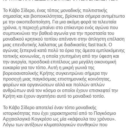
Το Κάβο Σίδερο, ένας τόπος μοναδικής πολιτιστικής
σημασίας και βιοποικιλότητας, βρίσκεται σήμερα αντιμέτωπο
με την οικοπεδοποίηση. Για μια ακόμη φορά τα τελευταία
χρόνια, η περιοχή μπαίνει στο επίκεντρο ενός αγώνα που
συμπυκνώνει την βαθειά αγωνία για την προστασία του
μοναδικού κρητικού τοπίου απέναντι στην άπληστη επέλαση
μιας επενδυτικής λαίλαπας με διαδικασίες fast track. Ο
αγώνας ξεπερνά κατά πολύ τα όρια της άμεσα εμπλεκόμενης
τοπικής κοινωνίας, η οποία χτυπημένη από την ύφεση και
την ανεργία, προσδοκά επιτέλους μια μεγάλη οικονομική
ευκαιρία για τον τόπο. Αυτή η μικρή γωνιά της
βορειοανατολικής Κρήτης συγκεντρώνει σήμερα την
προσοχή μιας παγκόσμιας επιστημονικής κοινότητας,
φορέων και οργανώσεων αλλά και πολλών απλών
ανθρώπων ανά τον κόσμο οι οποίοι έχουν επισκεφτεί την
Κρήτη και έχουν αγαπήσει αυτό το μοναδικό τοπίο.
Το Κάβο Σίδερο αποτελεί έναν τόπο μοναδικής
ιστορικότητας που έχει χαρακτηριστεί από το Παγκόσμιο
Αρχαιολογικό Κογκρέσο ως μία «κάψουλα του χρόνου».
Λόγω των αντίξοων κλιματολογικών συνθηκών που