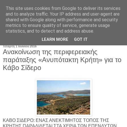
This site uses cookies from Google to deliver its services
and to analyze traffic. Your IP address and user-agent are
shared with Google along with performance and security
metrics to ensure quality of service, generate usage
statistics, and to detect and address abuse.
▼
LEARN MORE
GOT IT
Τετάρτη 1 Ιουνίου 2016
Ανακοίνωση της περιφερειακής
παράταξης «Ανυπότακτη Κρήτη» για το
Κάβο Σίδερο
ΚΑΒΟ ΣΙΔΕΡΟ: ΕΝΑΣ ΑΝΕΚΤΙΜΗΤΟΣ ΤΟΠΟΣ ΤΗΣ
ΚΡΗΤΗΣ ΠΑΡΑΔΙΔΕΤΑΙ ΣΤΑ ΧΕΡΙΑ ΤΩΝ ΕΠΕΝΔΥΤΩΝ