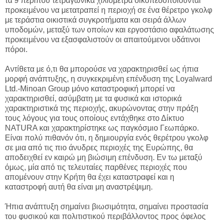
τα 9 περίπου τετραγωνικά χιλιόμετρα οικοπεδοποιούνται
προκειμένου να μετατραπεί η περιοχή σε ένα θέρετρο γκολφ
με τεράστια οικιστικά συγκροτήματα και σειρά άλλων
υποδομών, μεταξύ των οποίων και εργοστάσιο αφαλάτωσης
προκειμένου να εξασφαλιστούν οι απαιτούμενοι υδάτινοι
πόροι.
Αντίθετα με ό,τι θα μπορούσε να χαρακτηρισθεί ως ήπια
μορφή ανάπτυξης, η συγκεκριμένη επένδυση της Loyalward
Ltd.-Minoan Group μόνο καταστροφική μπορεί να
χαρακτηρισθεί, ασύμβατη με τα φυσικά και ιστορικά
χαρακτηριστικά της περιοχής, ακυρώνοντας στην πράξη
τους λόγους για τους οποίους εντάχθηκε στο Δίκτυο
NATURA και χαρακτηρίστηκε ως παγκόσμιο Γεωπάρκο.
Είναι πολύ πιθανόν ότι, η δημιουργία ενός θερέτρου γκολφ
σε μια από τις πιο άνυδρες περιοχές της Ευρώπης, θα
αποδειχθεί εν καιρώ μη βιώσιμη επένδυση. Εν τω μεταξύ
όμως, μία από τις τελευταίες παρθένες περιοχές που
απομένουν στην Κρήτη θα έχει καταστραφεί και η
καταστροφή αυτή θα είναι μη αναστρέψιμη.
Ήπια ανάπτυξη σημαίνει βιωσιμότητα, σημαίνει προστασία
του φυσικού και πολιτιστικού περιβάλλοντος προς όφελος